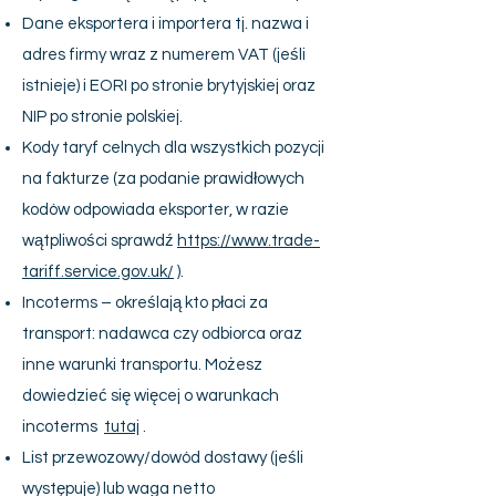
Dane eksportera i importera tj. nazwa i
adres firmy wraz z numerem VAT (jeśli
istnieje) i EORI po stronie brytyjskiej oraz
NIP po stronie polskiej.
Kody taryf celnych dla wszystkich pozycji
na fakturze (za podanie prawidłowych
kodów odpowiada eksporter, w razie
wątpliwości sprawdź
https://www.trade-
tariff.service.gov.uk/
).
Incoterms – określają kto płaci za
transport: nadawca czy odbiorca oraz
inne warunki transportu. Możesz
dowiedzieć się więcej o warunkach
incoterms
tutaj
.
List przewozowy/dowód dostawy (jeśli
występuje) lub waga netto